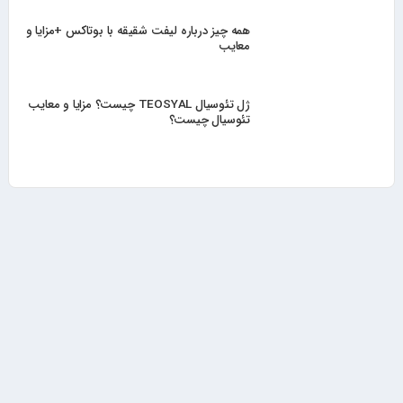
همه چیز درباره لیفت شقیقه با بوتاکس +مزایا و
معایب
ژل تئوسیال TEOSYAL چیست؟ مزایا و معایب
تئوسیال چیست؟