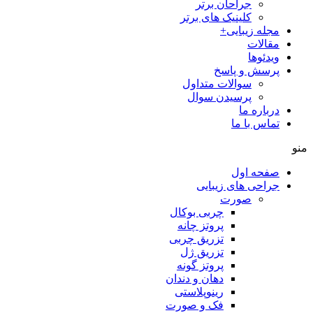
جراحان برتر
کلینیک های برتر
مجله زیبایی+
مقالات
ویدئوها
پرسش و پاسخ
سوالات متداول
پرسیدن سوال
درباره ما
تماس با ما
منو
صفحه اول
جراحی های زیبایی
صورت
چربی بوکال
پروتز چانه
تزریق چربی
تزریق ژل
پروتز گونه
دهان و دندان
رینوپلاستی
فک و صورت