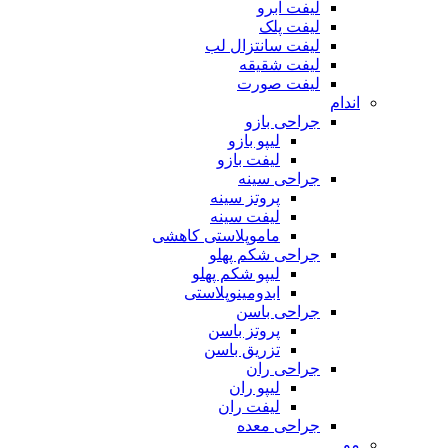
لیفت ابرو
لیفت پلک
لیفت سانتزال لب
لیفت شقیقه
لیفت صورت
اندام
جراحی بازو
لیپو بازو
لیفت بازو
جراحی سینه
پروتز سینه
لیفت سینه
ماموپلاستی کاهشی
جراحی شکم پهلو
لیپو شکم پهلو
ابدومینوپلاستی
جراحی باسن
پروتز باسن
تزریق باسن
جراحی ران
لیپو ران
لیفت ران
جراحی معده
مو