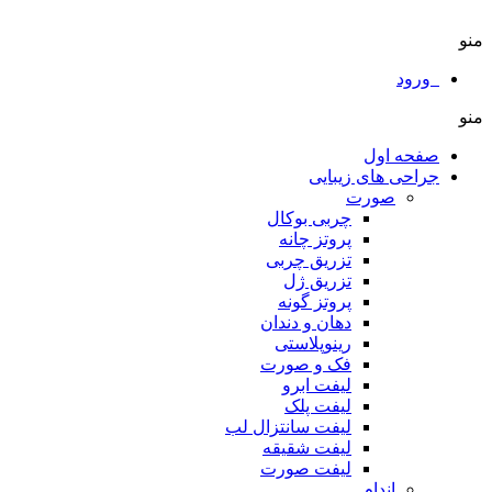
منو
ورود
منو
صفحه اول
جراحی های زیبایی
صورت
چربی بوکال
پروتز چانه
تزریق چربی
تزریق ژل
پروتز گونه
دهان و دندان
رینوپلاستی
فک و صورت
لیفت ابرو
لیفت پلک
لیفت سانتزال لب
لیفت شقیقه
لیفت صورت
اندام