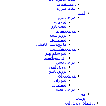
لیفت شقیقه
لیفت صورت
اندام
جراحی بازو
لیپو بازو
لیفت بازو
جراحی سینه
پروتز سینه
لیفت سینه
ماموپلاستی کاهشی
جراحی شکم پهلو
لیپو شکم پهلو
ابدومینوپلاستی
جراحی باسن
پروتز باسن
تزریق باسن
جراحی ران
لیپو ران
لیفت ران
جراحی معده
مو
پوست
پزشکان برتر زیبایی