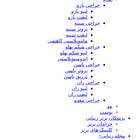
جراحی بازو
لیپو بازو
لیفت بازو
جراحی سینه
پروتز سینه
لیفت سینه
ماموپلاستی کاهشی
جراحی شکم پهلو
لیپو شکم پهلو
ابدومینوپلاستی
جراحی باسن
پروتز باسن
تزریق باسن
جراحی ران
لیپو ران
لیفت ران
جراحی معده
مو
پوست
پزشکان برتر زیبایی
جراحان برتر
کلینیک های برتر
مجله زیبایی+