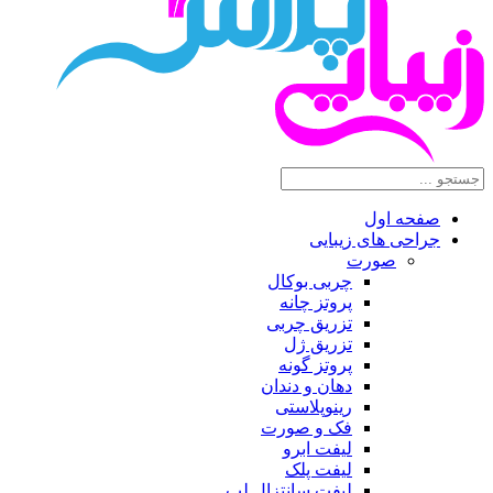
صفحه اول
جراحی های زیبایی
صورت
چربی بوکال
پروتز چانه
تزریق چربی
تزریق ژل
پروتز گونه
دهان و دندان
رینوپلاستی
فک و صورت
لیفت ابرو
لیفت پلک
لیفت سانتزال لب