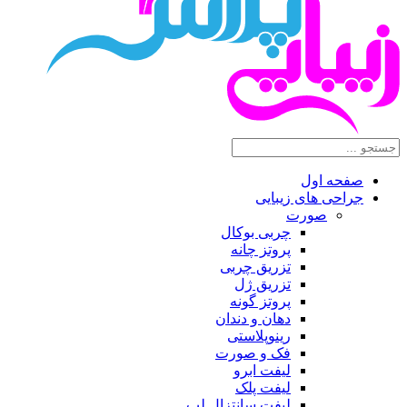
صفحه اول
جراحی های زیبایی
صورت
چربی بوکال
پروتز چانه
تزریق چربی
تزریق ژل
پروتز گونه
دهان و دندان
رینوپلاستی
فک و صورت
لیفت ابرو
لیفت پلک
لیفت سانتزال لب