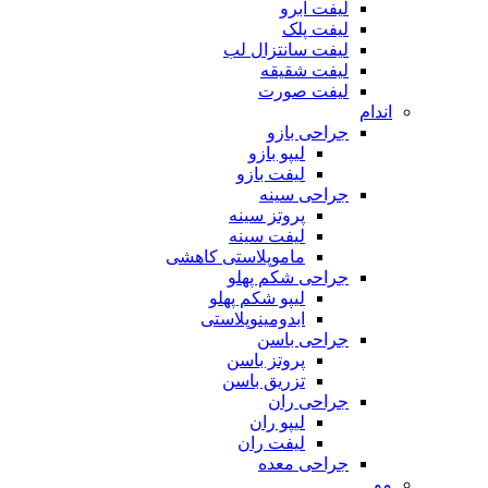
لیفت ابرو
لیفت پلک
لیفت سانتزال لب
لیفت شقیقه
لیفت صورت
اندام
جراحی بازو
لیپو بازو
لیفت بازو
جراحی سینه
پروتز سینه
لیفت سینه
ماموپلاستی کاهشی
جراحی شکم پهلو
لیپو شکم پهلو
ابدومینوپلاستی
جراحی باسن
پروتز باسن
تزریق باسن
جراحی ران
لیپو ران
لیفت ران
جراحی معده
مو