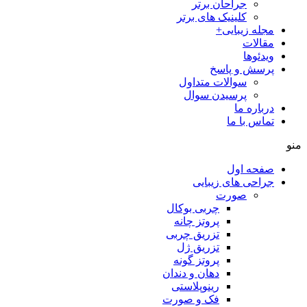
جراحان برتر
کلینیک های برتر
مجله زیبایی+
مقالات
ویدئوها
پرسش و پاسخ
سوالات متداول
پرسیدن سوال
درباره ما
تماس با ما
منو
صفحه اول
جراحی های زیبایی
صورت
چربی بوکال
پروتز چانه
تزریق چربی
تزریق ژل
پروتز گونه
دهان و دندان
رینوپلاستی
فک و صورت