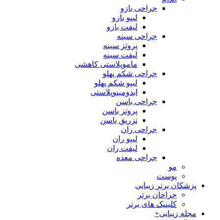
جراحی بازو
لیپو بازو
لیفت بازو
جراحی سینه
پروتز سینه
لیفت سینه
ماموپلاستی کاهشی
جراحی شکم پهلو
لیپو شکم پهلو
ابدومینوپلاستی
جراحی باسن
پروتز باسن
تزریق باسن
جراحی ران
لیپو ران
لیفت ران
جراحی معده
مو
پوست
پزشکان برتر زیبایی
جراحان برتر
کلینیک های برتر
مجله زیبایی+