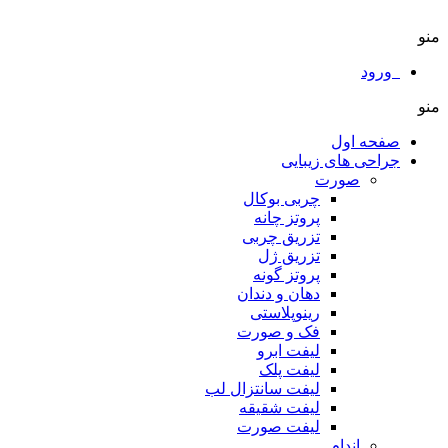
منو
ورود
منو
صفحه اول
جراحی های زیبایی
صورت
چربی بوکال
پروتز چانه
تزریق چربی
تزریق ژل
پروتز گونه
دهان و دندان
رینوپلاستی
فک و صورت
لیفت ابرو
لیفت پلک
لیفت سانتزال لب
لیفت شقیقه
لیفت صورت
اندام