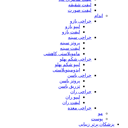
لیفت شقیقه
لیفت صورت
اندام
جراحی بازو
لیپو بازو
لیفت بازو
جراحی سینه
پروتز سینه
لیفت سینه
ماموپلاستی کاهشی
جراحی شکم پهلو
لیپو شکم پهلو
ابدومینوپلاستی
جراحی باسن
پروتز باسن
تزریق باسن
جراحی ران
لیپو ران
لیفت ران
جراحی معده
مو
پوست
پزشکان برتر زیبایی