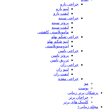
جراحی بازو
لیپو بازو
لیفت بازو
جراحی سینه
پروتز سینه
لیفت سینه
ماموپلاستی کاهشی
جراحی شکم پهلو
لیپو شکم پهلو
ابدومینوپلاستی
جراحی باسن
پروتز باسن
تزریق باسن
جراحی ران
لیپو ران
لیفت ران
جراحی معده
مو
پوست
پزشکان برتر زیبایی
جراحان برتر
کلینیک های برتر
مجله زیبایی+