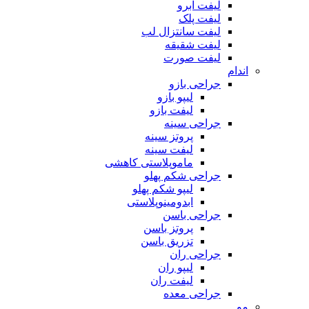
لیفت ابرو
لیفت پلک
لیفت سانتزال لب
لیفت شقیقه
لیفت صورت
اندام
جراحی بازو
لیپو بازو
لیفت بازو
جراحی سینه
پروتز سینه
لیفت سینه
ماموپلاستی کاهشی
جراحی شکم پهلو
لیپو شکم پهلو
ابدومینوپلاستی
جراحی باسن
پروتز باسن
تزریق باسن
جراحی ران
لیپو ران
لیفت ران
جراحی معده
مو