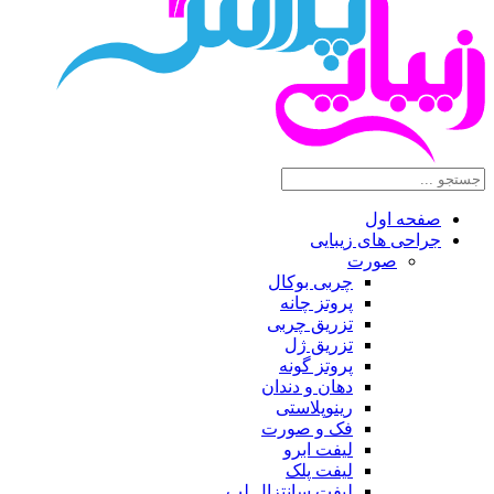
صفحه اول
جراحی های زیبایی
صورت
چربی بوکال
پروتز چانه
تزریق چربی
تزریق ژل
پروتز گونه
دهان و دندان
رینوپلاستی
فک و صورت
لیفت ابرو
لیفت پلک
لیفت سانتزال لب