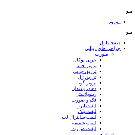
منو
ورود
منو
صفحه اول
جراحی های زیبایی
صورت
چربی بوکال
پروتز چانه
تزریق چربی
تزریق ژل
پروتز گونه
دهان و دندان
رینوپلاستی
فک و صورت
لیفت ابرو
لیفت پلک
لیفت سانتزال لب
لیفت شقیقه
لیفت صورت
اندام