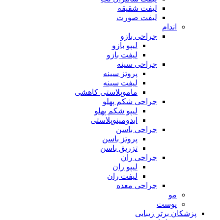
لیفت شقیقه
لیفت صورت
اندام
جراحی بازو
لیپو بازو
لیفت بازو
جراحی سینه
پروتز سینه
لیفت سینه
ماموپلاستی کاهشی
جراحی شکم پهلو
لیپو شکم پهلو
ابدومینوپلاستی
جراحی باسن
پروتز باسن
تزریق باسن
جراحی ران
لیپو ران
لیفت ران
جراحی معده
مو
پوست
پزشکان برتر زیبایی