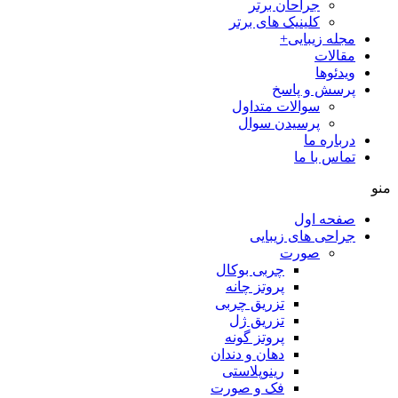
جراحان برتر
کلینیک های برتر
مجله زیبایی+
مقالات
ویدئوها
پرسش و پاسخ
سوالات متداول
پرسیدن سوال
درباره ما
تماس با ما
منو
صفحه اول
جراحی های زیبایی
صورت
چربی بوکال
پروتز چانه
تزریق چربی
تزریق ژل
پروتز گونه
دهان و دندان
رینوپلاستی
فک و صورت