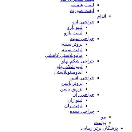
لیفت شقیقه
لیفت صورت
اندام
جراحی بازو
لیپو بازو
لیفت بازو
جراحی سینه
پروتز سینه
لیفت سینه
ماموپلاستی کاهشی
جراحی شکم پهلو
لیپو شکم پهلو
ابدومینوپلاستی
جراحی باسن
پروتز باسن
تزریق باسن
جراحی ران
لیپو ران
لیفت ران
جراحی معده
مو
پوست
پزشکان برتر زیبایی