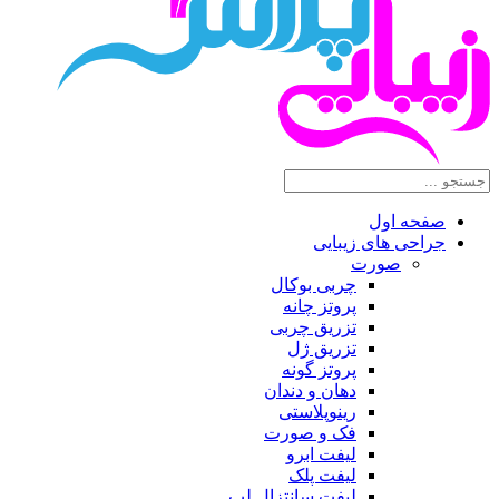
صفحه اول
جراحی های زیبایی
صورت
چربی بوکال
پروتز چانه
تزریق چربی
تزریق ژل
پروتز گونه
دهان و دندان
رینوپلاستی
فک و صورت
لیفت ابرو
لیفت پلک
لیفت سانتزال لب