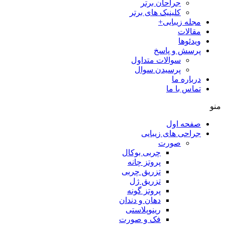
جراحان برتر
کلینیک های برتر
مجله زیبایی+
مقالات
ویدئوها
پرسش و پاسخ
سوالات متداول
پرسیدن سوال
درباره ما
تماس با ما
منو
صفحه اول
جراحی های زیبایی
صورت
چربی بوکال
پروتز چانه
تزریق چربی
تزریق ژل
پروتز گونه
دهان و دندان
رینوپلاستی
فک و صورت