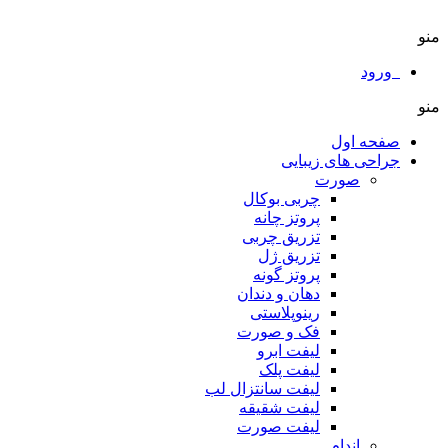
منو
ورود
منو
صفحه اول
جراحی های زیبایی
صورت
چربی بوکال
پروتز چانه
تزریق چربی
تزریق ژل
پروتز گونه
دهان و دندان
رینوپلاستی
فک و صورت
لیفت ابرو
لیفت پلک
لیفت سانتزال لب
لیفت شقیقه
لیفت صورت
اندام