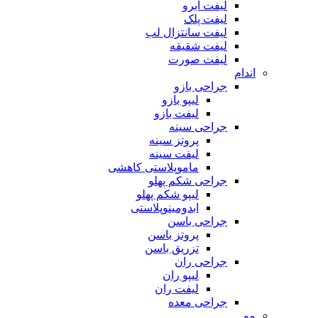
لیفت ابرو
لیفت پلک
لیفت سانتزال لب
لیفت شقیقه
لیفت صورت
اندام
جراحی بازو
لیپو بازو
لیفت بازو
جراحی سینه
پروتز سینه
لیفت سینه
ماموپلاستی کاهشی
جراحی شکم پهلو
لیپو شکم پهلو
ابدومینوپلاستی
جراحی باسن
پروتز باسن
تزریق باسن
جراحی ران
لیپو ران
لیفت ران
جراحی معده
مو