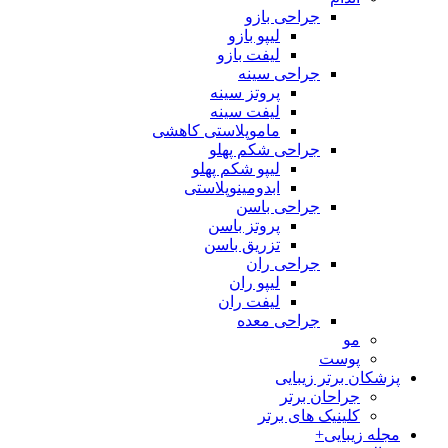
جراحی بازو
لیپو بازو
لیفت بازو
جراحی سینه
پروتز سینه
لیفت سینه
ماموپلاستی کاهشی
جراحی شکم پهلو
لیپو شکم پهلو
ابدومینوپلاستی
جراحی باسن
پروتز باسن
تزریق باسن
جراحی ران
لیپو ران
لیفت ران
جراحی معده
مو
پوست
پزشکان برتر زیبایی
جراحان برتر
کلینیک های برتر
مجله زیبایی+