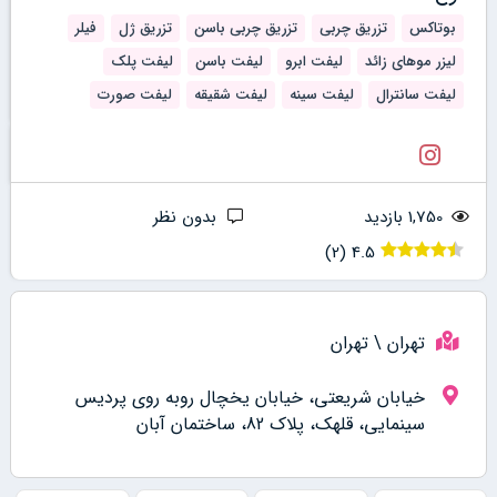
بوتاکس
تزریق چربی
تزریق چربی باسن
تزریق ژل
فیلر
لیزر موهای زائد
لیفت ابرو
لیفت باسن
لیفت پلک
لیفت سانترال
لیفت سینه
لیفت شقیقه
لیفت صورت
1,750 بازدید
بدون نظر
)
2
(
4.5
تهران \
تهران
خیابان شریعتی، خیابان یخچال روبه روی پردیس
سینمایی، قلهک، پلاک 82، ساختمان آبان