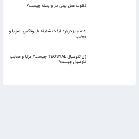
تفاوت عمل بینی باز و بسته چیست؟
همه چیز درباره لیفت شقیقه با بوتاکس +مزایا و
معایب
ژل تئوسیال TEOSYAL چیست؟ مزایا و معایب
تئوسیال چیست؟