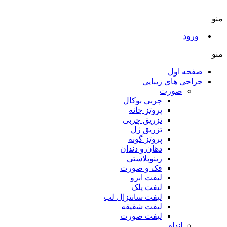
منو
ورود
منو
صفحه اول
جراحی های زیبایی
صورت
چربی بوکال
پروتز چانه
تزریق چربی
تزریق ژل
پروتز گونه
دهان و دندان
رینوپلاستی
فک و صورت
لیفت ابرو
لیفت پلک
لیفت سانتزال لب
لیفت شقیقه
لیفت صورت
اندام