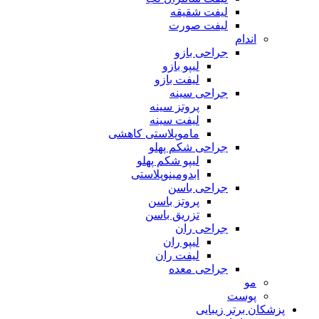
لیفت شقیقه
لیفت صورت
اندام
جراحی بازو
لیپو بازو
لیفت بازو
جراحی سینه
پروتز سینه
لیفت سینه
ماموپلاستی کاهشی
جراحی شکم پهلو
لیپو شکم پهلو
ابدومینوپلاستی
جراحی باسن
پروتز باسن
تزریق باسن
جراحی ران
لیپو ران
لیفت ران
جراحی معده
مو
پوست
پزشکان برتر زیبایی