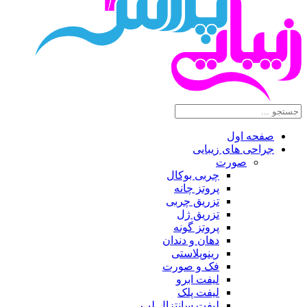
صفحه اول
جراحی های زیبایی
صورت
چربی بوکال
پروتز چانه
تزریق چربی
تزریق ژل
پروتز گونه
دهان و دندان
رینوپلاستی
فک و صورت
لیفت ابرو
لیفت پلک
لیفت سانتزال لب