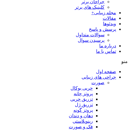
جراحان برتر
کلینیک های برتر
مجله زیبایی+
مقالات
ویدئوها
پرسش و پاسخ
سوالات متداول
پرسیدن سوال
درباره ما
تماس با ما
منو
صفحه اول
جراحی های زیبایی
صورت
چربی بوکال
پروتز چانه
تزریق چربی
تزریق ژل
پروتز گونه
دهان و دندان
رینوپلاستی
فک و صورت