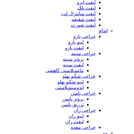
لیفت ابرو
لیفت پلک
لیفت سانتزال لب
لیفت شقیقه
لیفت صورت
اندام
جراحی بازو
لیپو بازو
لیفت بازو
جراحی سینه
پروتز سینه
لیفت سینه
ماموپلاستی کاهشی
جراحی شکم پهلو
لیپو شکم پهلو
ابدومینوپلاستی
جراحی باسن
پروتز باسن
تزریق باسن
جراحی ران
لیپو ران
لیفت ران
جراحی معده
مو