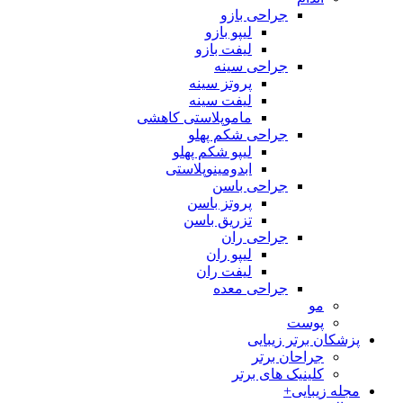
جراحی بازو
لیپو بازو
لیفت بازو
جراحی سینه
پروتز سینه
لیفت سینه
ماموپلاستی کاهشی
جراحی شکم پهلو
لیپو شکم پهلو
ابدومینوپلاستی
جراحی باسن
پروتز باسن
تزریق باسن
جراحی ران
لیپو ران
لیفت ران
جراحی معده
مو
پوست
پزشکان برتر زیبایی
جراحان برتر
کلینیک های برتر
مجله زیبایی+