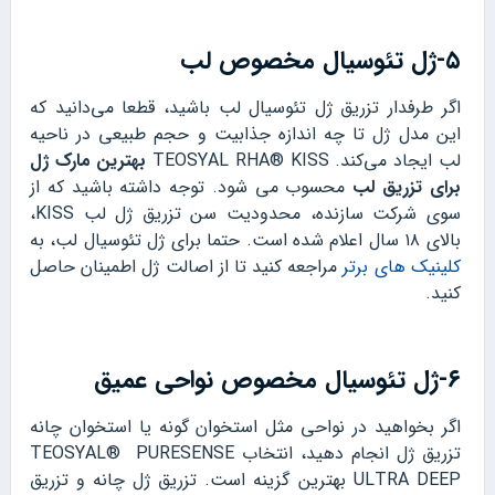
۵-ژل تئوسیال مخصوص لب
اگر طرفدار تزریق ژل تئوسیال لب باشید، قطعا می‌دانید که
این مدل ژل تا چه اندازه جذابیت و حجم طبیعی در ناحیه
لب ایجاد می‌کند. TEOSYAL RHA® KISS
بهترین مارک ژل
برای تزریق لب
محسوب می شود. توجه داشته باشید که از
سوی شرکت سازنده، محدودیت سن تزریق ژل لب KISS،
بالای ۱۸ سال اعلام شده است. حتما برای ژل تئوسیال لب، به
کلینیک های برتر
مراجعه کنید تا از اصالت ژل اطمینان حاصل
کنید.
۶-ژل تئوسیال مخصوص نواحی عمیق
اگر بخواهید در نواحی مثل استخوان گونه یا استخوان چانه
تزریق ژل انجام دهید، انتخاب TEOSYAL® PURESENSE
ULTRA DEEP بهترین گزینه است. تزریق ژل چانه و تزریق