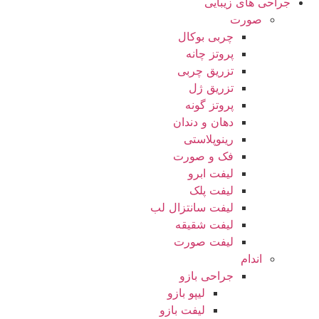
جراحی های زیبایی
صورت
چربی بوکال
پروتز چانه
تزریق چربی
تزریق ژل
پروتز گونه
دهان و دندان
رینوپلاستی
فک و صورت
لیفت ابرو
لیفت پلک
لیفت سانتزال لب
لیفت شقیقه
لیفت صورت
اندام
جراحی بازو
لیپو بازو
لیفت بازو