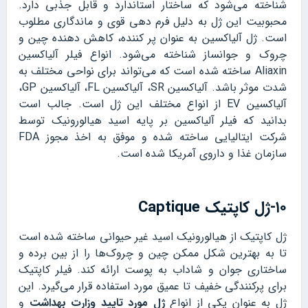
شناخته می‌شود که ساختار استاندارد و قابل جذبی دارد.
محبوبیت این ژل به دلیل فرم دهی قوی و ماندگاری مطلوب
است. ژل آلیاکسین به عنوان پر کننده، کاهش دهنده چین و
چروک و جوانساز شناخته می‌شود. انواع فیلر آلیاکسین
Aliaxin ساخته شده است که می‌تواند برای نواحی مختلف به
شدت موثر باشد. آلیاکسین SR، آلیاکسین FL، آلیاکسین GP،
آلیاکسین EV از انواع مختلف این ژل است. جالب است
بدانید که فیلر آلیاکسین بر پایه اسید هیالورونیک توسط
شرکت ایتالیایی ساخته شده و موفق به اخذ مجوز FDA
سازمان غذا و داروی آمریکا شده است.
۱۰-ژل کاپتیک Captique
ژل کاپتیک از هیالورونیک اسید غیر حیوانی ساخته شده است
تا به بهترین شکل ممکن چین و چروک‌ها را از بین برده و
ساختاری جوان و شاداب به پوست ارائه کند. فیلر کاپتیک
برای پرکنندگی خفیف تا عمیق مورد استفاده قرار می‌گیرد. این
ژل به عنوان یکی از انواع
ژل مورد تایید وزارت بهداشت
و