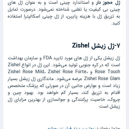
ژل مجوز دار
و استاندارد چینی است و به عنوان ژل های
چینی بی کیفیت یا تقلبی شناخته نمی‌شود. درصورت تمایل
به تزریق ژل با هزینه پایین، از ژل چینی اسکالپترا استفاده
کنید.
۷-ژل زیشل Zishel
ژل زیشل یکی از ژل های مورد تایید FDA و سازمان بهداشت
است که در کره جنوبی تولید می‌شود. این ژل در انواع Zishel
Rose Touch و Zishel Rose Mild، Zishel Rose Forte،
Zishel Rose Glam عرضه می‌شود. ماندگاری ژل زیشل بسیار
زیاد است و عوارض جانبی آن در صورتی که پزشک متخصص
اقدام به تزریق کند، بسیار کم خواهد بود. بهبود چین و
چروک، خاصیت پرکنندگی و جوانسازی از بهترین مزایای ژل
زیشل است.
حتما بخوانید:
بهترین برند فیلر زیر چشم