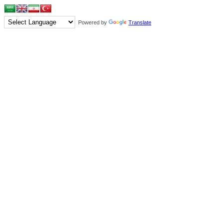
Powered by
Translate