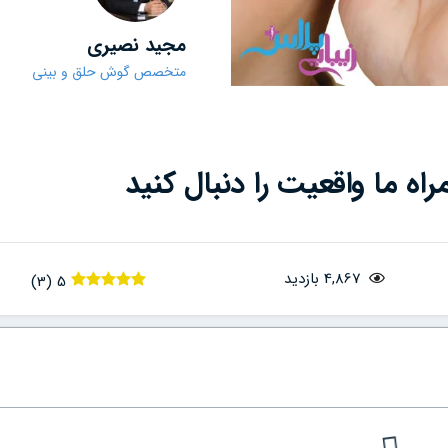
مجید نصیری
متخصص گوش حلق و بینی
ه ما واقعیت را دنبال کنید
4,867 بازدید
)
3
(
5