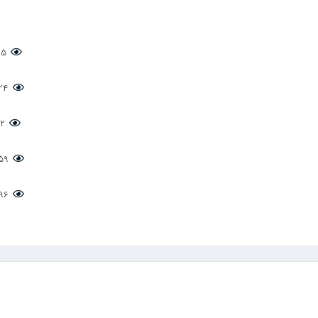
,995
4,324
412
3,459
3,396