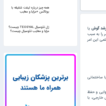
همه چیز درباره لیفت شقیقه با
بوتاکس +مزایا و معایب
ژل تئوسیال TEOSYAL چیست؟
شد گوش
یا
مزایا و معایب تئوسیال چیست؟
 را به سبب
لمی این امر
ا ساختمانی
ایی و حفظ
 خارجی، با