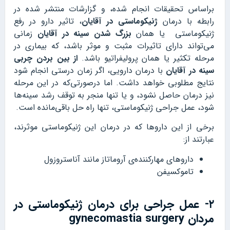
براساس تحقیقات انجام شده، و گزارشات منتشر شده در
رابطه با درمان
ژنیکوماستی در آقایان
، تاثیر دارو در رفع
ژنیکوماستی یا همان
بزرگ شدن سینه در آقایان
زمانی
می‌تواند دارای تاثیرات مثبت و موثر باشد، که بیماری در
مرحله تکثیر یا همان پرولیفراتیو باشد.
از بین بردن چربی
سینه در آقایان
با درمان دارویی، اگر زمان درستی انجام شود
نتایج مطلوبی خواهد داشت. اما درصورتی‌که در این مرحله
نیز درمان حاصل نشود، و یا تنها منجر به توقف رشد سینه‌ها
شود، عمل جراحی ژنیکوماستی، تنها راه حل باقی‌مانده است.
برخی از این داروها که در درمان این ژنیکوماستی موثرند،
عبارتند از:
داروهای مهارکننده‌ی آروماتاز مانند آناستروزول
تاموکسیفن
۲- عمل جراحی برای درمان ژنیکوماستی در
مردان gynecomastia surgery