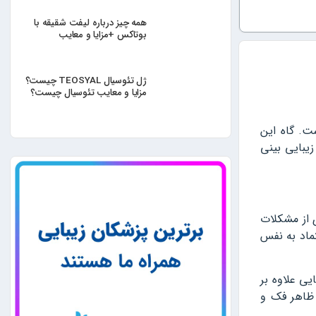
همه چیز درباره لیفت شقیقه با
بوتاکس +مزایا و معایب
ژل تئوسیال TEOSYAL چیست؟
مزایا و معایب تئوسیال چیست؟
ست. گاه این
زیبایی بینی
ی از مشکلات
ماد به نفس
یی علاوه بر
 ظاهر فک و